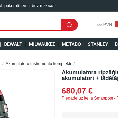
ti pakomātiem ir bez maksas!
bez PVN
|
DEWALT
|
MILWAUKEE
|
METABO
|
STANLEY
|
B
Akumulatoru instrumentu komplekti
Akumulatora ripzāģi
akumulatori + lādētā
680,07 €
Piegāde uz Itella Smartpost - P