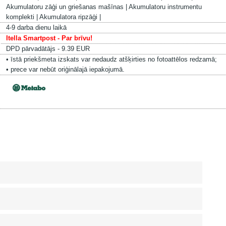
Akumulatoru zāģi un griešanas mašīnas |
Akumulatoru instrumentu
komplekti |
Akumulatora ripzāģi |
4-9 darba dienu laikā
Itella Smartpost - Par brīvu!
DPD pārvadātājs - 9.39 EUR
• īstā priekšmeta izskats var nedaudz atšķirties no fotoattēlos redzamā;
• prece var nebūt oriģinālajā iepakojumā.