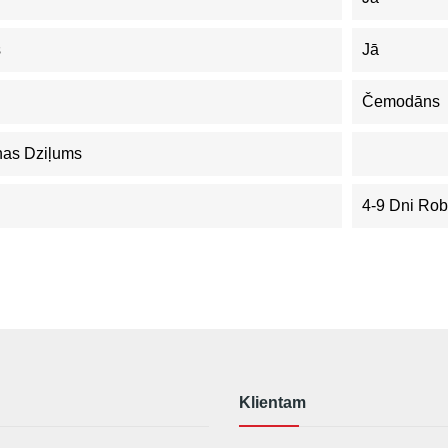
s
Jā
Čemodāns
nas Dziļums
4-9 Dni Ro
Klientam