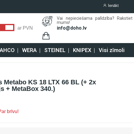
Ienākt
Vai nepieciešama palīdzība? Rakstiet
mums!
info@doho.lv
ar PVN
AHCO
|
WERA
|
STEINEL
|
KNIPEX
|
Visi zīmoli
s Metabo KS 18 LTX 66 BL (+ 2x
js + MetaBox 340.)
ar brīvu!