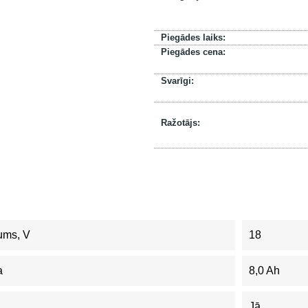
Piegādes laiks:
Piegādes cena:
Svarīgi:
Ražotājs:
ums, V
18
a
8,0 Ah
Jā