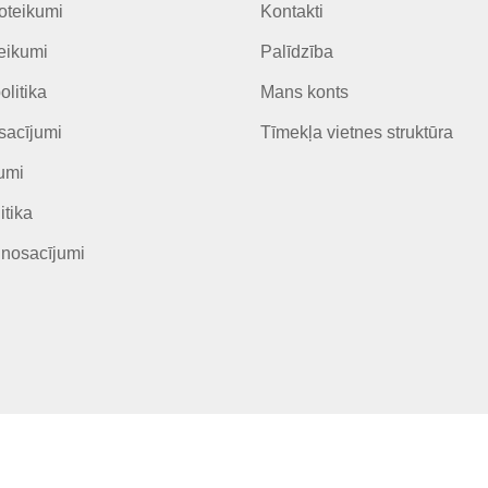
oteikumi
Kontakti
eikumi
Palīdzība
olitika
Mans konts
sacījumi
Tīmekļa vietnes struktūra
umi
itika
 nosacījumi