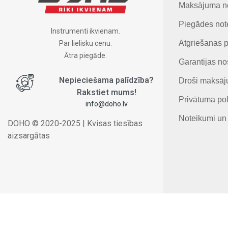
Maksājuma n
Piegādes not
Instrumenti ikvienam.
Atgriešanas p
Par lielisku cenu.
Ātra piegāde.
Garantijas no
Nepieciešama
palīdzība
?
Droši maksāj
Rakstiet
mums
!
Privātuma pol
info@doho.lv
Noteikumi un
DOHO © 2020-2025 | Kvisas tiesības
aizsargātas