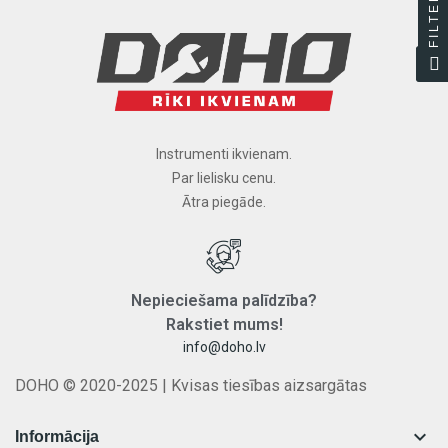
FILTER
Instrumenti ikvienam.
Par lielisku cenu.
Ātra piegāde.
Nepieciešama
palīdzība
?
Rakstiet
mums
!
info@doho.lv
DOHO © 2020-2025 | Kvisas tiesības aizsargātas

Informācija