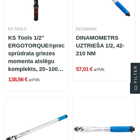
KS TOOLS
RICHMANN
KS Tools 1/2"
DINAMOMETRS
ERGOTORQUE®precision
UZTRIEŠA 1/2, 42-
sprūdrata griezes
210 NM
momenta atslēgu
FILTER
komplekts, 20–100
57,01 €
ar PVN
Nm, 48 daļas
138,56 €
ar PVN
(516.1572)