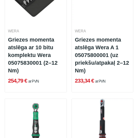
WERA
WERA
Griezes momenta
Griezes momenta
atslēga ar 10 bitu
atslēga Wera A 1
komplektu Wera
05075800001 (uz
05075830001 (2–12
priekšu/atpakaļ 2–12
Nm)
Nm)
254,79 €
233,34 €
ar PVN
ar PVN