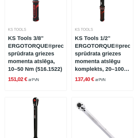
KS TOOLS
KS TOOLS
KS Tools 3/8"
KS Tools 1/2"
ERGOTORQUE®precīzās
ERGOTORQUE®precisi
sprūdrata griezes
sprūdrata griezes
momenta atslēga,
momenta atslēgu
10–50 Nm (516.1522)
komplekts, 20–100
Nm, 48 daļas
151,02 €
137,40 €
ar PVN
ar PVN
(516.1542)