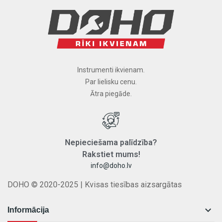
Instrumenti ikvienam.
Par lielisku cenu.
Ātra piegāde.
Nepieciešama
palīdzība
?
Rakstiet
mums
!
info@doho.lv
DOHO © 2020-2025 | Kvisas tiesības aizsargātas

Informācija