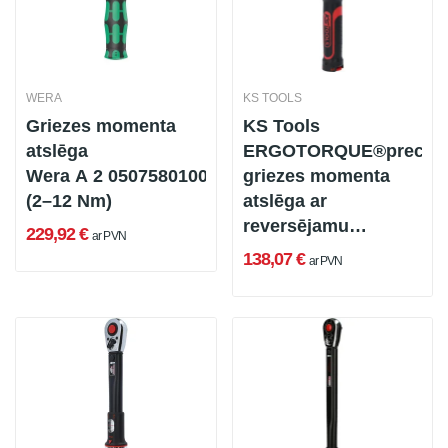
WERA
KS TOOLS
Griezes momenta
KS Tools
atslēga
ERGOTORQUE®precīzā
Wera A 2 05075801001
griezes momenta
(2–12 Nm)
atslēga ar
reversējamu
229,92 €
ar PVN
sprūdrata galvu
138,07 €
ar PVN
(516.1512)