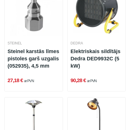
STEINEL
DEDRA
Steinel karstās līmes
Elektriskais sildītājs
pistoles garš uzgalis
Dedra DED9932C (5
(052935), 4,5 mm
kW)
27,18 €
90,28 €
ar PVN
ar PVN