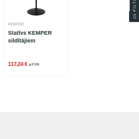
FILTER
KEMPER
Statīvs KEMPER
sildītājiem
117,24 €
ar PVN