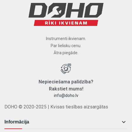
Instrumenti ikvienam.
Par lielisku cenu.
Ātra piegāde.
Nepieciešama
palīdzība
?
Rakstiet
mums
!
info@doho.lv
DOHO © 2020-2025 | Kvisas tiesības aizsargātas

Informācija