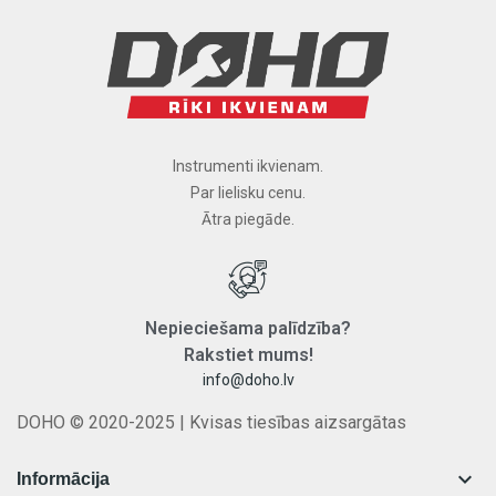
Instrumenti ikvienam.
Par lielisku cenu.
Ātra piegāde.
Nepieciešama
palīdzība
?
Rakstiet
mums
!
info@doho.lv
DOHO © 2020-2025 | Kvisas tiesības aizsargātas

Informācija