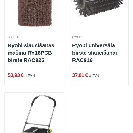
RYOBI
RYOBI
Ryobi slaucīšanas
Ryobi universāla
mašīna RY18PCB
birste slaucīšanai
birste RAC825
RAC816
53,93 €
37,81 €
ar PVN
ar PVN