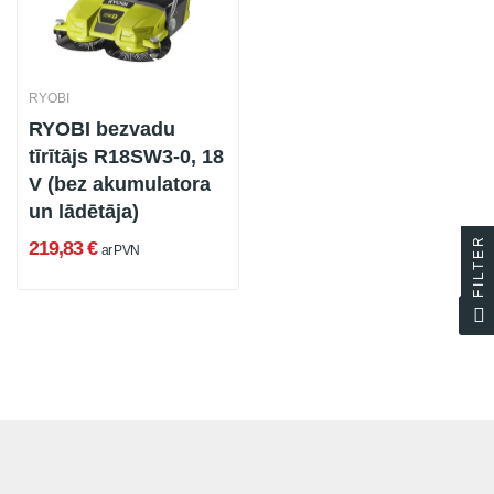
RYOBI
RYOBI bezvadu
tīrītājs R18SW3-0, 18
V (bez akumulatora
un lādētāja)
FILTER
219,83 €
ar PVN