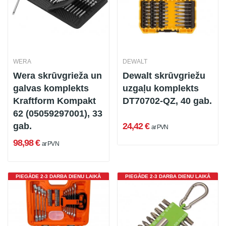
WERA
DEWALT
Wera skrūvgrieža un
Dewalt skrūvgriežu
galvas komplekts
uzgaļu komplekts
Kraftform Kompakt
DT70702-QZ, 40 gab.
62 (05059297001), 33
gab.
24,42 €
ar PVN
98,98 €
ar PVN
PIEGĀDE 2-3 DARBA DIENU LAIKĀ
PIEGĀDE 2-3 DARBA DIENU LAIKĀ