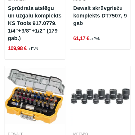
Sprūdrata atslēgu
Dewalt skrūvgriežu
un uzgaļu komplekts
komplekts DT7507, 9
KS Tools 917.0779,
gab
1/4"+3/8"+1/2" (179
gab.)
61,17 €
ar PVN
109,98 €
ar PVN
DEWALT
METABO