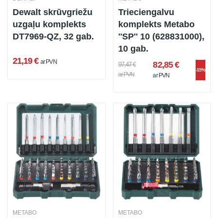
Dewalt skrūvgriežu
Trieciengalvu
uzgaļu komplekts
komplekts Metabo
DT7969-QZ, 32 gab.
''SP'' 10 (628831000),
10 gab.
21,19 €
ar PVN
82,85 €
97,47 €
-15%
ar PVN
ar PVN
METABO
METABO