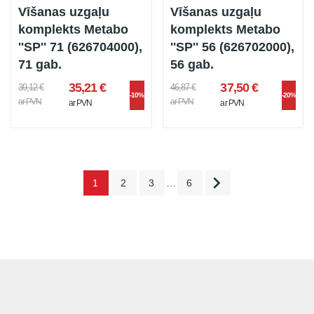
Vīšanas uzgaļu
Vīšanas uzgaļu
komplekts Metabo
komplekts Metabo
''SP'' 71 (626704000),
''SP'' 56 (626702000),
71 gab.
56 gab.
35,21 €
37,50 €
39,12 €
46,87 €
-10%
-20%
ar PVN
ar PVN
ar PVN
ar PVN

1
2
3
…
6