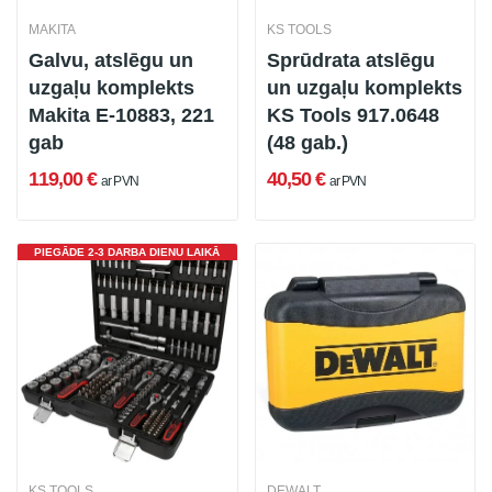
MAKITA
KS TOOLS
Galvu, atslēgu un
Sprūdrata atslēgu
uzgaļu komplekts
un uzgaļu komplekts
Makita E-10883, 221
KS Tools 917.0648
gab
(48 gab.)
119,00 €
40,50 €
ar PVN
ar PVN
PIEGĀDE 2-3 DARBA DIENU LAIKĀ
KS TOOLS
DEWALT