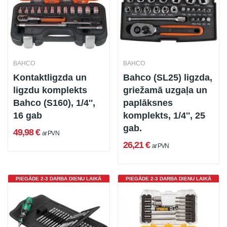
BAHCO
BAHCO
Kontaktligzda un
Bahco (SL25) ligzda,
ligzdu komplekts
griežamā uzgaļa un
Bahco (S160), 1/4'',
paplāksnes
16 gab
komplekts, 1/4'', 25
gab.
49,98 €
ar PVN
26,21 €
ar PVN
PIEGĀDE 2-3 DARBA DIENU LAIKĀ
PIEGĀDE 2-3 DARBA DIENU LAIKĀ