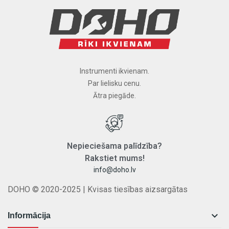
Instrumenti ikvienam.
Par lielisku cenu.
Ātra piegāde.
Nepieciešama
palīdzība
?
Rakstiet
mums
!
info@doho.lv
DOHO © 2020-2025 | Kvisas tiesības aizsargātas

Informācija