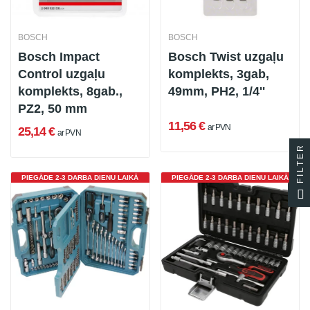
BOSCH
BOSCH
Bosch Impact
Bosch Twist uzgaļu
Control uzgaļu
komplekts, 3gab,
komplekts, 8gab.,
49mm, PH2, 1/4''
PZ2, 50 mm
11,56 €
ar PVN
25,14 €
ar PVN
FILTER
PIEGĀDE 2-3 DARBA DIENU LAIKĀ
PIEGĀDE 2-3 DARBA DIENU LAIKĀ