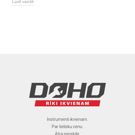
Lasīt vairāk
Instrumenti ikvienam.
Par lielisku cenu.
Ātra piegāde.