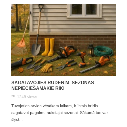
SAGATAVOJIES RUDENIM: SEZONAS
NEPIECIEŠAMĀKIE RĪKI
1249 views
Tuvojoties arvien vēsākam laikam, ir īstais brīdis
sagatavot pagalmu aukstajai sezonai. Sākumā tas var
šķist...