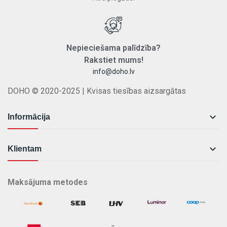
Nepieciešama
palīdzība
?
Rakstiet
mums
!
info@doho.lv
DOHO © 2020-2025 | Kvisas tiesības aizsargātas

Informācija

Klientam
Maksājuma metodes