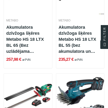
METABO
METABO
Akumulatora
Akumulatora
FILTER
dzīvžoga šķēres
dzīvžoga šķēres
Metabo HS 18 LTX
Metabo HS 18 LTX
BL 65 (Bez
BL 55 (bez
uzlādējama
akumulatora un
akumulatora un
lādētāja)
257,98 €
235,27 €
ar PVN
ar PVN
lādētāja)