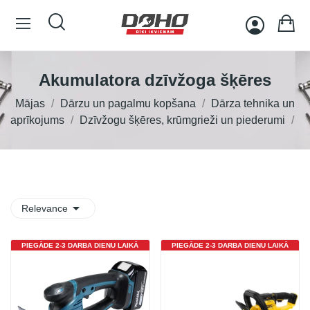
Akumulatora dzīvžoga šķēres
Mājas
Dārzu un pagalmu kopšana
Dārza tehnika un
aprīkojums
Dzīvžogu šķēres, krūmgrieži un piederumi

Relevance
PIEGĀDE 2-3 DARBA DIENU LAIKĀ
PIEGĀDE 2-3 DARBA DIENU LAIKĀ