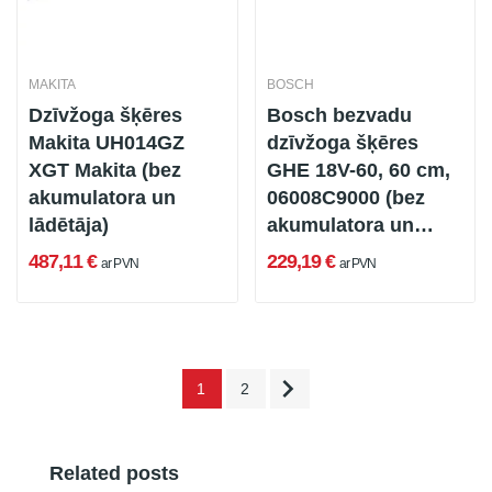
MAKITA
BOSCH
Dzīvžoga šķēres
Bosch bezvadu
Makita UH014GZ
dzīvžoga šķēres
XGT Makita (bez
GHE 18V-60, 60 cm,
akumulatora un
06008C9000 (bez
lādētāja)
akumulatora un
lādētāja)
487,11 €
229,19 €
ar PVN
ar PVN

1
2
Related posts