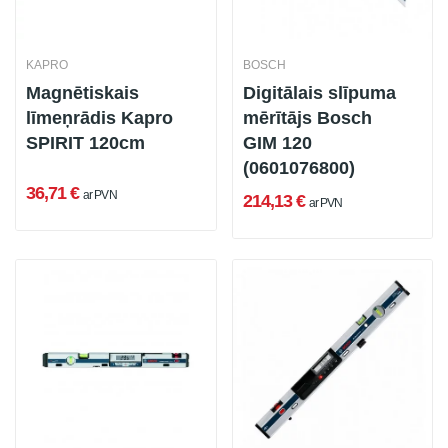
KAPRO
BOSCH
Magnētiskais
Digitālais slīpuma
līmeņrādis Kapro
mērītājs Bosch
SPIRIT 120cm
GIM 120
(0601076800)
36,71 €
ar PVN
214,13 €
ar PVN