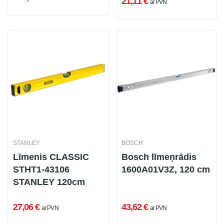
21,11 €
ar PVN
STANLEY
BOSCH
Līmenis CLASSIC
Bosch līmeņrādis
STHT1-43106
1600A01V3Z, 120 cm
STANLEY 120cm
27,06 €
43,62 €
ar PVN
ar PVN