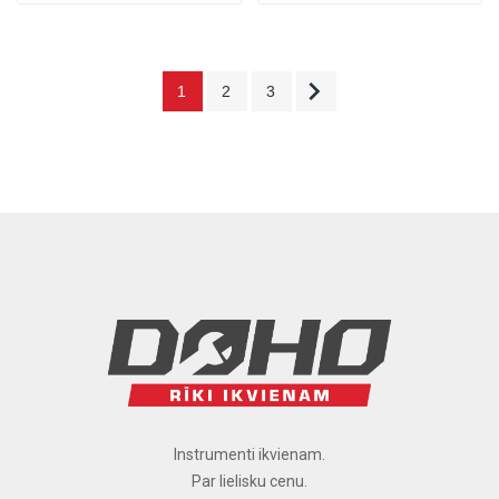

1
2
3
Instrumenti ikvienam.
Par lielisku cenu.