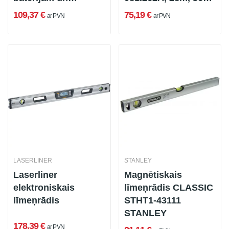
korpusu)
(ar baterijām un
109,37 €
75,19 €
ar PVN
ar PVN
futrāli)
LASERLINER
STANLEY
Laserliner
Magnētiskais
elektroniskais
līmeņrādis CLASSIC
līmeņrādis
STHT1-43111
STANLEY
178,39 €
ar PVN