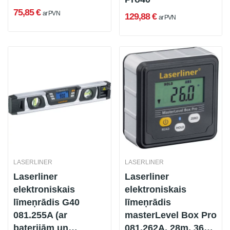
75,85 €
ar PVN
129,88 €
ar PVN
LASERLINER
LASERLINER
Laserliner
Laserliner
elektroniskais
elektroniskais
līmeņrādis G40
līmeņrādis
081.255A (ar
masterLevel Box Pro
baterijām un
081.262A, 28m, 360 °