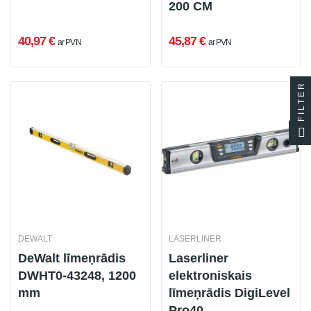
200 CM
40,97 €
45,87 €
ar PVN
ar PVN
FILTER
DEWALT
LASERLINER
DeWalt līmeņrādis
Laserliner
DWHT0-43248, 1200
elektroniskais
mm
līmeņrādis DigiLevel
Pro40