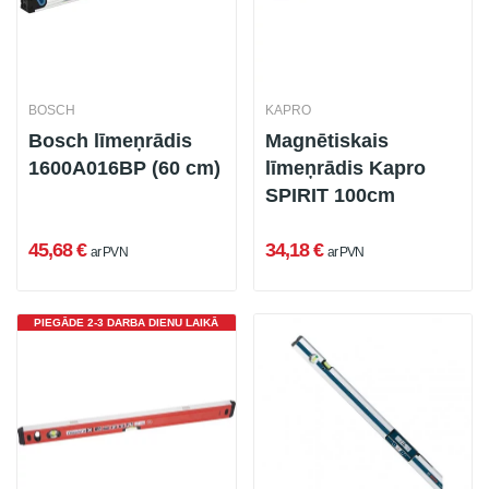
BOSCH
KAPRO
Bosch līmeņrādis
Magnētiskais
1600A016BP (60 cm)
līmeņrādis Kapro
SPIRIT 100cm
45,68 €
34,18 €
ar PVN
ar PVN
PIEGĀDE 2-3 DARBA DIENU LAIKĀ