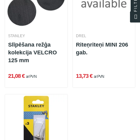
FILTER
STANLEY
DREL
Slīpēšana režģa
Riteņriteņi MINI 206
kolekcija VELCRO
gab.
125 mm
21,08 €
13,73 €
ar PVN
ar PVN