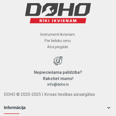
Instrumenti ikvienam.
Par lielisku cenu.
Ātra piegāde.
Nepieciešama
palīdzība
?
Rakstiet
mums
!
info@doho.lv
DOHO © 2020-2025 | Kvisas tiesības aizsargātas

Informācija