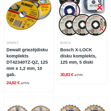
DEWALT
BOSCH
Dewalt griezējdisku
Bosch X-LOCK
komplekts
disku komplekts,
DT42340TZ-QZ, 125
125 mm, 5 diski
mm x 1,2 mm, 10
gab.
30,83 €
ar PVN
24,62 €
ar PVN