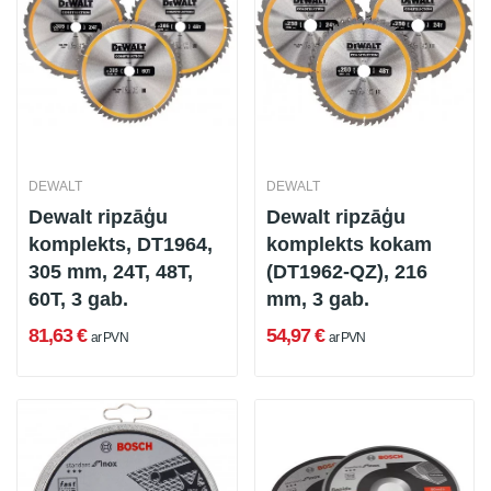
DEWALT
DEWALT
Dewalt ripzāģu
Dewalt ripzāģu
komplekts, DT1964,
komplekts kokam
305 mm, 24T, 48T,
(DT1962-QZ), 216
60T, 3 gab.
mm, 3 gab.
81,63 €
54,97 €
ar PVN
ar PVN