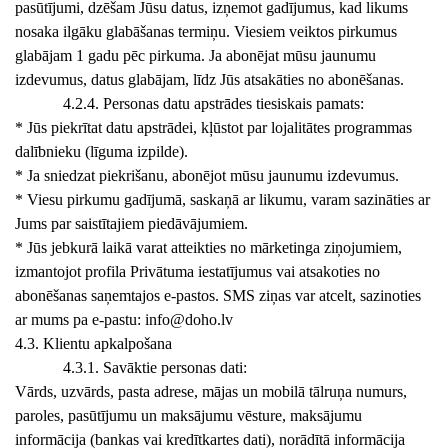
pasūtījumi, dzēšam Jūsu datus, izņemot gadījumus, kad likums
nosaka ilgāku glabāšanas termiņu. Viesiem veiktos pirkumus
glabājam 1 gadu pēc pirkuma. Ja abonējat mūsu jaunumu
izdevumus, datus glabājam, līdz Jūs atsakāties no abonēšanas.
4.2.4. Personas datu apstrādes tiesiskais pamats:
* Jūs piekrītat datu apstrādei, kļūstot par lojalitātes programmas
dalībnieku (līguma izpilde).
* Ja sniedzat piekrišanu, abonējot mūsu jaunumu izdevumus.
* Viesu pirkumu gadījumā, saskaņā ar likumu, varam sazināties ar
Jums par saistītajiem piedāvājumiem.
* Jūs jebkurā laikā varat atteikties no mārketinga ziņojumiem,
izmantojot profila Privātuma iestatījumus vai atsakoties no
abonēšanas saņemtajos e-pastos. SMS ziņas var atcelt, sazinoties
ar mums pa e-pastu:
info@doho.lv
4.3. Klientu apkalpošana
4.3.1. Savāktie personas dati:
Vārds, uzvārds, pasta adrese, mājas un mobilā tālruņa numurs,
paroles, pasūtījumu un maksājumu vēsture, maksājumu
informācija (bankas vai kredītkartes dati), norādītā informācija