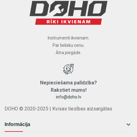
Instrumenti ikvienam.
Par lielisku cenu.
Ātra piegāde.
Nepieciešama
palīdzība
?
Rakstiet
mums
!
info@doho.lv
DOHO © 2020-2025 | Kvisas tiesības aizsargātas

Informācija