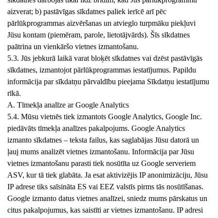
aizverat; b) pastāvīgas sīkdatnes paliek ierīcē arī pēc
pārlūkprogrammas aizvēršanas un atvieglo turpmāku piekļuvi
Jūsu kontam (piemēram, parole, lietotājvārds). Šīs sīkdatnes
paātrina un vienkāršo vietnes izmantošanu.
5.3. Jūs jebkurā laikā varat bloķēt sīkdatnes vai dzēst pastāvīgās
sīkdatnes, izmantojot pārlūkprogrammas iestatījumus. Papildu
informācija par sīkdatņu pārvaldību pieejama Sīkdatņu iestatījumu
rīkā.
A. Tīmekļa analīze ar Google Analytics
5.4. Mūsu vietnēs tiek izmantots Google Analytics, Google Inc.
piedāvāts tīmekļa analīzes pakalpojums. Google Analytics
izmanto sīkdatnes – teksta failus, kas saglabājas Jūsu datorā un
ļauj mums analizēt vietnes izmantošanu. Informācija par Jūsu
vietnes izmantošanu parasti tiek nosūtīta uz Google serveriem
ASV, kur tā tiek glabāta. Ja esat aktivizējis IP anonimizāciju, Jūsu
IP adrese tiks saīsināta ES vai EEZ valstīs pirms tās nosūtīšanas.
Google izmanto datus vietnes analīzei, sniedz mums pārskatus un
citus pakalpojumus, kas saistīti ar vietnes izmantošanu. IP adresi