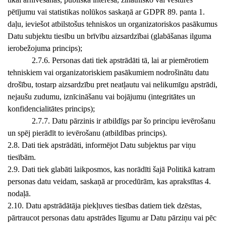
pētījumu vai statistikas nolūkos saskaņā ar GDPR 89. panta 1.
daļu, ieviešot atbilstošus tehniskos un organizatoriskos pasākumus
Datu subjektu tiesību un brīvību aizsardzībai (glabāšanas ilguma
ierobežojuma princips);
2.7.6. Personas dati tiek apstrādāti tā, lai ar piemērotiem
tehniskiem vai organizatoriskiem pasākumiem nodrošinātu datu
drošību, tostarp aizsardzību pret neatļautu vai nelikumīgu apstrādi,
nejaušu zudumu, iznīcināšanu vai bojājumu (integritātes un
konfidencialitātes princips);
2.7.7. Datu pārzinis ir atbildīgs par šo principu ievērošanu
un spēj pierādīt to ievērošanu (atbildības princips).
2.8. Dati tiek apstrādāti, informējot Datu subjektus par viņu
tiesībām.
2.9. Dati tiek glabāti laikposmos, kas norādīti šajā Politikā katram
personas datu veidam, saskaņā ar procedūrām, kas aprakstītas 4.
nodaļā.
2.10. Datu apstrādātāja piekļuves tiesības datiem tiek dzēstas,
pārtraucot personas datu apstrādes līgumu ar Datu pārziņu vai pēc