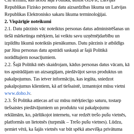
Republikas Fizisko personu datu aizsardzības likuma un Latvijas
Republikas Elektronisko sakaru likuma terminoloģijai.
2. Vispārīgie noteikumi
2.1. Datu pārzinis vāc noteiktus personas datus administrēšanas un
tiešā mārketinga mērķiem, lai veiktu savu uzņēmējdarbību un
izpildītu likumā noteiktās pienākumus. Datu pārzinis ir atbildīgs
par Jūsu personas datu apstrādi saskaņā ar šajā Politikā
norādītajiem nosacījumiem.
2.2. Šajā Politikā mēs skaidrojam, kādus personas datus vācam, kā
tos apstrādājam un aizsargājam, piedāvājot savus produktus un
pakalpojumus. Tas ietver informāciju, kas iegūta, sniedzot
pakalpojumus klientiem, kā arī tiešsaistē, izmantojot mūsu vietni
www.doho.lv
.
2.3. Šī Politika attiecas arī uz mūsu mērķtiecīgo saturu, tostarp
tiešsaistes piedāvājumiem un produktu vai pakalpojumu
reklāmām, ko, pārlūkojot internetu, var redzēt trešo pušu vietnēs,
platformās un lietotnēs (turpmāk – Trešo pušu vietnes). Lūdzu,
ņemiet vērā, ka šajās vietnēs var būt spēkā atsevišķa privātuma