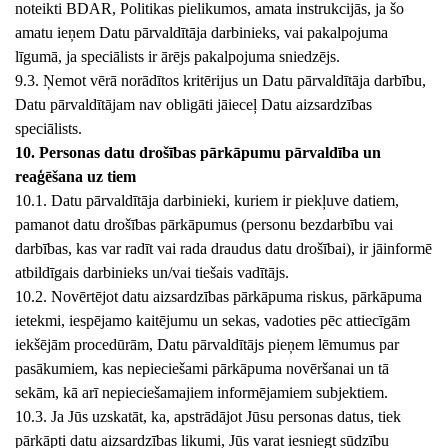
noteikti BDAR, Politikas pielikumos, amata instrukcijās, ja šo
amatu ieņem Datu pārvaldītāja darbinieks, vai pakalpojuma
līgumā, ja speciālists ir ārējs pakalpojuma sniedzējs.
9.3. Ņemot vērā norādītos kritērijus un Datu pārvaldītāja darbību,
Datu pārvaldītājam nav obligāti jāieceļ Datu aizsardzības
speciālists.
10. Personas datu drošības pārkāpumu pārvaldība un
reaģēšana uz tiem
10.1. Datu pārvaldītāja darbinieki, kuriem ir piekļuve datiem,
pamanot datu drošības pārkāpumus (personu bezdarbību vai
darbības, kas var radīt vai rada draudus datu drošībai), ir jāinformē
atbildīgais darbinieks un/vai tiešais vadītājs.
10.2. Novērtējot datu aizsardzības pārkāpuma riskus, pārkāpuma
ietekmi, iespējamo kaitējumu un sekas, vadoties pēc attiecīgām
iekšējām procedūrām, Datu pārvaldītājs pieņem lēmumus par
pasākumiem, kas nepieciešami pārkāpuma novēršanai un tā
sekām, kā arī nepieciešamajiem informējamiem subjektiem.
10.3. Ja Jūs uzskatāt, ka, apstrādājot Jūsu personas datus, tiek
pārkāpti datu aizsardzības likumi, Jūs varat iesniegt sūdzību