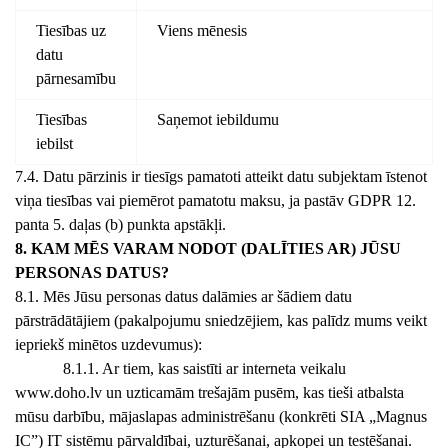
Tiesības uz
Viens mēnesis
datu
pārnesamību
Tiesības
Saņemot iebildumu
iebilst
7.4. Datu pārzinis ir tiesīgs pamatoti atteikt datu subjektam īstenot
viņa tiesības vai piemērot pamatotu maksu, ja pastāv GDPR 12.
panta 5. daļas (b) punkta apstākļi.
8. KAM MĒS VARAM NODOT (DALĪTIES AR) JŪSU
PERSONAS DATUS?
8.1. Mēs Jūsu personas datus dalāmies ar šādiem datu
pārstrādātājiem (pakalpojumu sniedzējiem, kas palīdz mums veikt
iepriekš minētos uzdevumus):
8.1.1. Ar tiem, kas saistīti ar interneta veikalu
www.doho.lv un uzticamām trešajām pusēm, kas tieši atbalsta
mūsu darbību, mājaslapas administrēšanu (konkrēti SIA „Magnus
IC”) IT sistēmu pārvaldībai, uzturēšanai, apkopei un testēšanai.