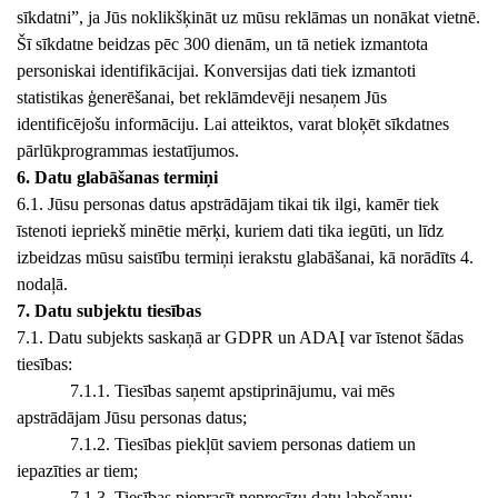
sīkdatni”, ja Jūs noklikšķināt uz mūsu reklāmas un nonākat vietnē.
Šī sīkdatne beidzas pēc 300 dienām, un tā netiek izmantota
personiskai identifikācijai. Konversijas dati tiek izmantoti
statistikas ģenerēšanai, bet reklāmdevēji nesaņem Jūs
identificējošu informāciju. Lai atteiktos, varat bloķēt sīkdatnes
pārlūkprogrammas iestatījumos.
6. Datu glabāšanas termiņi
6.1. Jūsu personas datus apstrādājam tikai tik ilgi, kamēr tiek
īstenoti iepriekš minētie mērķi, kuriem dati tika iegūti, un līdz
izbeidzas mūsu saistību termiņi ierakstu glabāšanai, kā norādīts 4.
nodaļā.
7. Datu subjektu tiesības
7.1. Datu subjekts saskaņā ar GDPR un ADAĮ var īstenot šādas
tiesības:
7.1.1. Tiesības saņemt apstiprinājumu, vai mēs
apstrādājam Jūsu personas datus;
7.1.2. Tiesības piekļūt saviem personas datiem un
iepazīties ar tiem;
7.1.3. Tiesības pieprasīt neprecīzu datu labošanu;