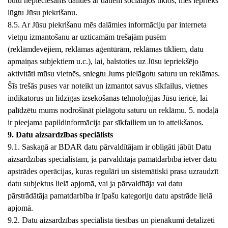
būtu nepieciešams dalīties ar datiem sociālajos tīklos, mēs iepriekš
lūgtu Jūsu piekrišanu.
8.5. Ar Jūsu piekrišanu mēs dalāmies informāciju par interneta
vietņu izmantošanu ar uzticamām trešajām pusēm
(reklāmdevējiem, reklāmas aģentūrām, reklāmas tīkliem, datu
apmaiņas subjektiem u.c.), lai, balstoties uz Jūsu iepriekšējo
aktivitāti mūsu vietnēs, sniegtu Jums pielāgotu saturu un reklāmas.
Šīs trešās puses var noteikt un izmantot savus sīkfailus, vietnes
indikatorus un līdzīgas izsekošanas tehnoloģijas Jūsu ierīcē, lai
palīdzētu mums nodrošināt pielāgotu saturu un reklāmu. 5. nodaļā
ir pieejama papildinformācija par sīkfailiem un to atteikšanos.
9. Datu aizsardzības speciālists
9.1. Saskaņā ar BDAR datu pārvaldītājam ir obligāti jābūt Datu
aizsardzības speciālistam, ja pārvaldītāja pamatdarbība ietver datu
apstrādes operācijas, kuras regulāri un sistemātiski prasa uzraudzīt
datu subjektus lielā apjomā, vai ja pārvaldītāja vai datu
pārstrādātāja pamatdarbība ir īpašu kategoriju datu apstrāde lielā
apjomā.
9.2. Datu aizsardzības speciālista tiesības un pienākumi detalizēti