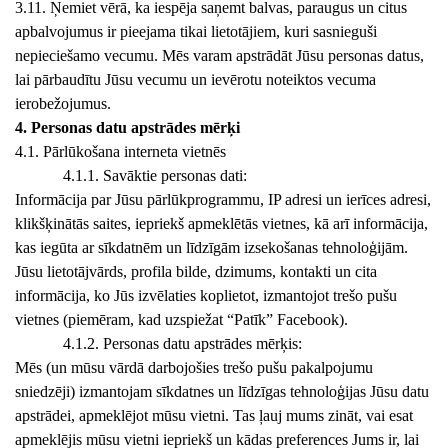
3.11. Ņemiet vērā, ka iespēja saņemt balvas, paraugus un citus
apbalvojumus ir pieejama tikai lietotājiem, kuri sasnieguši
nepieciešamo vecumu. Mēs varam apstrādāt Jūsu personas datus,
lai pārbaudītu Jūsu vecumu un ievērotu noteiktos vecuma
ierobežojumus.
4. Personas datu apstrādes mērķi
4.1. Pārlūkošana interneta vietnēs
4.1.1. Savāktie personas dati:
Informācija par Jūsu pārlūkprogrammu, IP adresi un ierīces adresi,
klikšķinātās saites, iepriekš apmeklētās vietnes, kā arī informācija,
kas iegūta ar sīkdatnēm un līdzīgām izsekošanas tehnoloģijām.
Jūsu lietotājvārds, profila bilde, dzimums, kontakti un cita
informācija, ko Jūs izvēlaties koplietot, izmantojot trešo pušu
vietnes (piemēram, kad uzspiežat “Patīk” Facebook).
4.1.2. Personas datu apstrādes mērķis:
Mēs (un mūsu vārdā darbojošies trešo pušu pakalpojumu
sniedzēji) izmantojam sīkdatnes un līdzīgas tehnoloģijas Jūsu datu
apstrādei, apmeklējot mūsu vietni. Tas ļauj mums zināt, vai esat
apmeklējis mūsu vietni iepriekš un kādas preferences Jums ir, lai