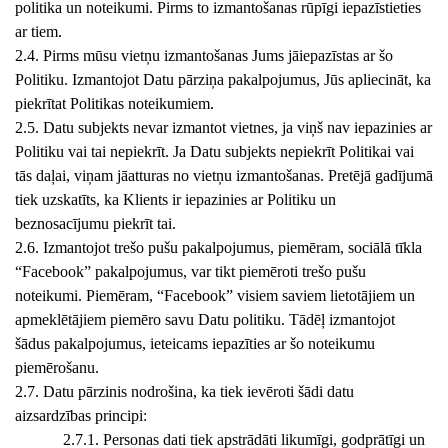
politika un noteikumi. Pirms to izmantošanas rūpīgi iepazīstieties
ar tiem.
2.4. Pirms mūsu vietņu izmantošanas Jums jāiepazīstas ar šo
Politiku. Izmantojot Datu pārziņa pakalpojumus, Jūs apliecināt, ka
piekrītat Politikas noteikumiem.
2.5. Datu subjekts nevar izmantot vietnes, ja viņš nav iepazinies ar
Politiku vai tai nepiekrīt. Ja Datu subjekts nepiekrīt Politikai vai
tās daļai, viņam jāatturas no vietņu izmantošanas. Pretējā gadījumā
tiek uzskatīts, ka Klients ir iepazinies ar Politiku un
beznosacījumu piekrīt tai.
2.6. Izmantojot trešo pušu pakalpojumus, piemēram, sociālā tīkla
“Facebook” pakalpojumus, var tikt piemēroti trešo pušu
noteikumi. Piemēram, “Facebook” visiem saviem lietotājiem un
apmeklētājiem piemēro savu Datu politiku. Tādēļ izmantojot
šādus pakalpojumus, ieteicams iepazīties ar šo noteikumu
piemērošanu.
2.7. Datu pārzinis nodrošina, ka tiek ievēroti šādi datu
aizsardzības principi:
2.7.1. Personas dati tiek apstrādāti likumīgi, godprātīgi un