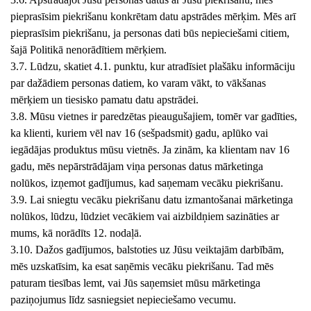
pieprasīsim piekrišanu konkrētam datu apstrādes mērķim. Mēs arī
pieprasīsim piekrišanu, ja personas dati būs nepieciešami citiem,
šajā Politikā nenorādītiem mērķiem.
3.7. Lūdzu, skatiet 4.1. punktu, kur atradīsiet plašāku informāciju
par dažādiem personas datiem, ko varam vākt, to vākšanas
mērķiem un tiesisko pamatu datu apstrādei.
3.8. Mūsu vietnes ir paredzētas pieaugušajiem, tomēr var gadīties,
ka klienti, kuriem vēl nav 16 (sešpadsmit) gadu, aplūko vai
iegādājas produktus mūsu vietnēs. Ja zinām, ka klientam nav 16
gadu, mēs nepārstrādājam viņa personas datus mārketinga
nolūkos, izņemot gadījumus, kad saņemam vecāku piekrišanu.
3.9. Lai sniegtu vecāku piekrišanu datu izmantošanai mārketinga
nolūkos, lūdzu, lūdziet vecākiem vai aizbildņiem sazināties ar
mums, kā norādīts 12. nodaļā.
3.10. Dažos gadījumos, balstoties uz Jūsu veiktajām darbībām,
mēs uzskatīsim, ka esat saņēmis vecāku piekrišanu. Tad mēs
paturam tiesības lemt, vai Jūs saņemsiet mūsu mārketinga
paziņojumus līdz sasniegsiet nepieciešamo vecumu.