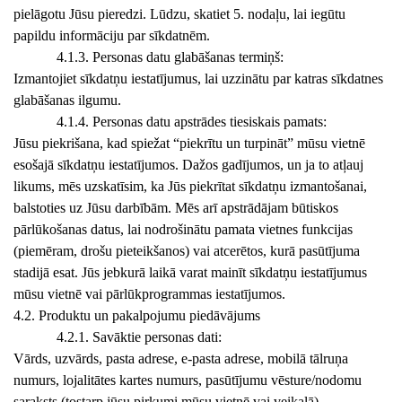
pielāgotu Jūsu pieredzi. Lūdzu, skatiet 5. nodaļu, lai iegūtu
papildu informāciju par sīkdatnēm.
4.1.3. Personas datu glabāšanas termiņš:
Izmantojiet sīkdatņu iestatījumus, lai uzzinātu par katras sīkdatnes
glabāšanas ilgumu.
4.1.4. Personas datu apstrādes tiesiskais pamats:
Jūsu piekrišana, kad spiežat “piekrītu un turpināt” mūsu vietnē
esošajā sīkdatņu iestatījumos. Dažos gadījumos, un ja to atļauj
likums, mēs uzskatīsim, ka Jūs piekrītat sīkdatņu izmantošanai,
balstoties uz Jūsu darbībām. Mēs arī apstrādājam būtiskos
pārlūkošanas datus, lai nodrošinātu pamata vietnes funkcijas
(piemēram, drošu pieteikšanos) vai atcerētos, kurā pasūtījuma
stadijā esat. Jūs jebkurā laikā varat mainīt sīkdatņu iestatījumus
mūsu vietnē vai pārlūkprogrammas iestatījumos.
4.2. Produktu un pakalpojumu piedāvājums
4.2.1. Savāktie personas dati:
Vārds, uzvārds, pasta adrese, e-pasta adrese, mobilā tālruņa
numurs, lojalitātes kartes numurs, pasūtījumu vēsture/nodomu
saraksts (tostarp jūsu pirkumi mūsu vietnē vai veikalā),