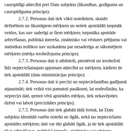
caurspīdīgi attiecībā pret Datu subjektu (likumības, godīguma un
caurspīdīguma princips);
2.7.2. Personas dati tiek vākti noteiktiem, skaidri
definētiem un likumīgiem mērķiem un netiek apstrādāti turpmāk
veidos, kas nav saderīgi ar šiem mērķiem; turpmāka apstrāde
arhivēšanas, publiskā intereša, zinātnisko vai vēstures pētījumu vai
statistikas nolūkos nav uzskatāma par nesaderīgu ar sākotnējiem
mērķiem (mērķa ierobežojuma princips);
2.7.3. Personas dati ir atbilstoši, piemēroti un ierobežoti
līdz nepieciešamajam apjomam attiecībā uz mērķiem, kādiem tie
tiek apstrādāti (datu minimizācijas princips);
2.7.4. Personas dati ir precīzi un nepieciešamības gadījumā
atjaunināti; tiek veikti visi pamatoti pasākumi, lai nodrošinātu, ka
neprecīzi dati, ņemot vērā apstrādes mērķus, tiek nekavējoties
dzēsti vai laboti (precizitātes princips);
2.7.5. Personas dati tiek glabāti tādā formā, lai Datu
subjekta identitāti varētu noteikt ne ilgāk, nekā tas nepieciešams
apstrādes mērķiem; dati var tikt glabāti ilgāk, ja tie tiek apstrādāti
tikai arhivēšanas, publiskā intereša, zinātnisko vai vēstures