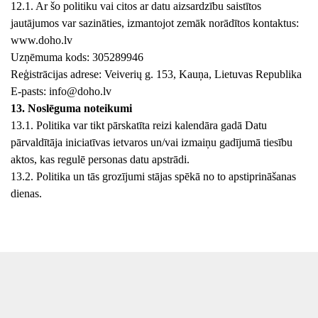
12.1. Ar šo politiku vai citos ar datu aizsardzību saistītos
jautājumos var sazināties, izmantojot zemāk norādītos kontaktus:
www.doho.lv
Uzņēmuma kods: 305289946
Reģistrācijas adrese: Veiverių g. 153, Kauņa, Lietuvas Republika
E-pasts:
info@doho.lv
13. Noslēguma noteikumi
13.1. Politika var tikt pārskatīta reizi kalendāra gadā Datu
pārvaldītāja iniciatīvas ietvaros un/vai izmaiņu gadījumā tiesību
aktos, kas regulē personas datu apstrādi.
13.2. Politika un tās grozījumi stājas spēkā no to apstiprināšanas
dienas.