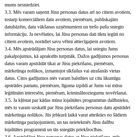
mums nesniedziet.
3.3. Mēs varam saņemt Jūsu personas datus arī no citiem avotiem,
tostarp komerciāliem datu avotiem, piemēram, publiskajām
datubāzēm, datu vākšanas uzņēmumiem un trešo pušu sniegto
informāciju. Ja nevēlaties, lai Jūsu personas dati tiktu iegūti no
citiem avotiem, norādiet savu vēlmi attiecīgajiem avotiem.
3.4. Mēs apstrādājam Jūsu personas datus, lai sniegtu Jums
pakalpojumus, kā aprakstīts turpmāk. Dažos gadījumos personas
datus varam apstrādāt tikai ar Jūsu piekrišanu, piemēram,
mārketinga nolūkos, izmantojot sīkfailus vai atrašanās vietas
datus. Citos gadījumos mēs varam balstīties uz citu likumīgu
apstrādes pamatu, piemēram, līguma izpildi ar Jums vai mūsu
leģitīmām interesēm, piemēram, kriminālnoziegumu novēršanai.
3.5. Ja kļūstat par kādas mūsu lojalitātes programmas dalībnieku,
mēs to varam uzskatīt par Jūsu piekrišanu personas datu apstrādei
mārketinga nolūkos. Jūs jebkurā laikā varat atteikties no šādiem
mārketinga paziņojumiem, un tas neietekmēs Jūsu dalību
lojalitātes programmā un tās sniegtās priekšrocības.
3.6. Apstrādājot Jūsu personas datus ar Jūsu piekrišanu, mēs