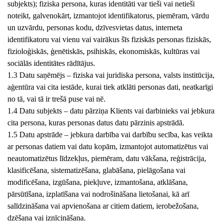
subjekts); fiziska persona, kuras identitāti var tieši vai netieši
noteikt, galvenokārt, izmantojot identifikatorus, piemēram, vārdu
un uzvārdu, personas kodu, dzīvesvietas datus, interneta
identifikatoru vai vienu vai vairākus šīs fiziskās personas fiziskās,
fizioloģiskās, ģenētiskās, psihiskās, ekonomiskās, kultūras vai
sociālās identitātes rādītājus.
1.3 Datu saņēmējs – fiziska vai juridiska persona, valsts institūcija,
aģentūra vai cita iestāde, kurai tiek atklāti personas dati, neatkarīgi
no tā, vai tā ir trešā puse vai nē.
1.4 Datu subjekts – datu pārziņa Klients vai darbinieks vai jebkura
cita persona, kuras personas datus datu pārzinis apstrādā.
1.5 Datu apstrāde – jebkura darbība vai darbību secība, kas veikta
ar personas datiem vai datu kopām, izmantojot automatizētus vai
neautomatizētus līdzekļus, piemēram, datu vākšana, reģistrācija,
klasificēšana, sistematizēšana, glabāšana, pielāgošana vai
modificēšana, izgūšana, piekļuve, izmantošana, atklāšana,
pārsūtīšana, izplatīšana vai nodrošināšana lietošanai, kā arī
salīdzināšana vai apvienošana ar citiem datiem, ierobežošana,
dzēšana vai iznīcināšana.