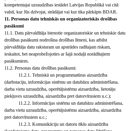
kompetentajai uzraudzības iestādei Latvijas Republikā vai citā
valstī, kur Jūs dzīvojat, strādājat vai kur tika pārkāpts BDAR.
11. Personas datu tehniskās un organizatoriskās drošības
pasākumi
11.1. Datu pārvaldītāja īstenotie organizatoriskie un tehniskie datu
drošības pasākumi nodrošina drošības līmeni, kas atbilst
pārvaldītāja datu raksturam un apstrādes radītajam riskam,
ieskaitot, bet neaprobežojoties ar šajā nodaļā norādītajiem
pasākumiem.
11.2. Personas datu drošības pasākumi:
11.2.1. Tehniskā un programmatūras aizsardzība
(darbstaciju, informācijas sistēmu un datubāzu administrēšana,
darba vietu uzraudzība, operētājsistēmu aizsardzība, lietotāju
piekļuves uzraudzība, aizsardzība pret datorvīrusiem u.c.);
11.2.2. Informācijas sistēmu un datubāzu administrēšana,
darba vietu uzraudzība, operētājsistēmu aizsardzība, aizsardzība
pret datorvīrusiem u.c.;
11.2.3. Komunikāciju un datoru tīklu aizsardzība