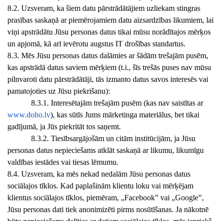
8.2. Uzsveram, ka šiem datu pārstrādātājiem uzliekam stingras
prasības saskaņā ar piemērojamiem datu aizsardzības likumiem, lai
viņi apstrādātu Jūsu personas datus tikai mūsu norādītajos mērķos
un apjomā, kā arī ievērotu augstus IT drošības standartus.
8.3. Mēs Jūsu personas datus dalāmies ar šādām trešajām pusēm,
kas apstrādā datus saviem mērķiem (t.i., šīs trešās puses nav mūsu
pilnvaroti datu pārstrādātāji, tās izmanto datus savos interesēs vai
pamatojoties uz Jūsu piekrišanu):
8.3.1. Interesētajām trešajām pusēm (kas nav saistītas ar
www.doho.lv
), kas sūtīs Jums mārketinga materiālus, bet tikai
gadījumā, ja Jūs piekritāt tos saņemt.
8.3.2. Tiesībsargājošām un citām institūcijām, ja Jūsu
personas datus nepieciešams atklāt saskaņā ar likumu, likumīgu
valdības iestādes vai tiesas lēmumu.
8.4. Uzsveram, ka mēs nekad nedalām Jūsu personas datus
sociālajos tīklos. Kad paplašinām klientu loku vai mērķējam
klientus sociālajos tīklos, piemēram, „Facebook” vai „Google”,
Jūsu personas dati tiek anonimizēti pirms nosūtīšanas. Ja nākotnē