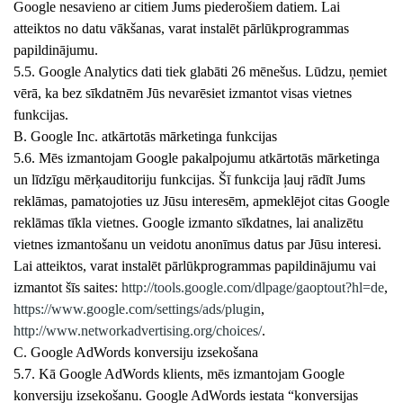
Google nesavieno ar citiem Jums piederošiem datiem. Lai
atteiktos no datu vākšanas, varat instalēt pārlūkprogrammas
papildinājumu.
5.5. Google Analytics dati tiek glabāti 26 mēnešus. Lūdzu, ņemiet
vērā, ka bez sīkdatnēm Jūs nevarēsiet izmantot visas vietnes
funkcijas.
B. Google Inc. atkārtotās mārketinga funkcijas
5.6. Mēs izmantojam Google pakalpojumu atkārtotās mārketinga
un līdzīgu mērķauditoriju funkcijas. Šī funkcija ļauj rādīt Jums
reklāmas, pamatojoties uz Jūsu interesēm, apmeklējot citas Google
reklāmas tīkla vietnes. Google izmanto sīkdatnes, lai analizētu
vietnes izmantošanu un veidotu anonīmus datus par Jūsu interesi.
Lai atteiktos, varat instalēt pārlūkprogrammas papildinājumu vai
izmantot šīs saites:
http://tools.google.com/dlpage/gaoptout?hl=de
,
https://www.google.com/settings/ads/plugin
,
http://www.networkadvertising.org/choices/
.
C. Google AdWords konversiju izsekošana
5.7. Kā Google AdWords klients, mēs izmantojam Google
konversiju izsekošanu. Google AdWords iestata “konversijas