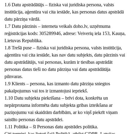
1.6 Datu apstrādātājs – fiziska vai juridiska persona, valsts
institūcija, aģentūra vai cita iestāde, kas personas datus apstrādā
datu pārziņa vārdā.
1.7 Datu pārzinis – interneta veikals doho.lv, uzņēmuma
reģistrācijas kods: 305289946, adrese: Veiverių iela 153, Kauņa,
Lietuvas Republika.
1.8 Trešā puse – fiziska vai juridiska persona, valsts institūcija,
aģentūra vai cita iestāde, kas nav datu subjekts, datu pārzinis vai
datu apstrādātājs, vai personas, kurām ir tiesības apstrādāt
personas datus tieši no datu pārziņa vai datu apstrādātāja
pilnvaras.
1.9 Klients – persona, kas izmanto datu pārziņa sniegtos
pakalpojumus vai tos ir izmantojusi iepriekš.
1.10 Datu subjekta piekrišana – brīvi dota, konkrēta un
nepārprotama informēta datu subjekta gribas izteikšana ar
paziņojumu vai skaidrām darbībām, ar ko viņš piekrīt viņam
saistīto personas datu apstrādei.
1.11 Politika – šī Personas datu apstrādes politika.
Citi termini, kas lietoti šajā Politikā, atbilst GDPR, Latvijas