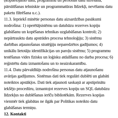
(koplietojamo datu, programmu un personas datu šifrēšana,
pārsūtīšanas tehniskie un programmatūras līdzekļi, nevēlamu datu
paketu filtrēšana u.c.).
11.3. Iepriekš minētie personas datu aizsardzības pasākumi
nodrošina: 1) operētājsistēmu un datubāzu rezerves kopiju
glabāšanu un kopēšanas tehnikas uzglabāšanas kontroli; 2)
nepārtrauktu datu apstrādes procesa tehnoloģiju; 3) sistēmu
darbības atjaunošanas stratēģiju neparedzētos gadījumos; 4)
unikālu lietotāju identifikācijas un paroļu sistēmu; 5) programmu
testēšanas vides fizisku un loģisku atdalīšanu no darba procesa; 6)
reģistrētu datu izmantošanu un to neaizskaramību.
11.4. Datu pārvaldītājs nodrošina personas datu atjaunošanu
avārijas gadījumos. Sistēmas dati tiek regulāri dublēti un glabāti
noteiktos apstākļos. Dati tiek atjaunoti saskaņā ar apstiprinātu
iekšējo procedūru, izmantojot rezerves kopiju un SQL datubāzu
līdzekļus no dublēšanas ierīču bibliotēkām. Rezerves kopijas
vienmēr tiek glabātas ne ilgāk par Politikas noteikto datu
glabāšanas termiņu.
12. Kontakti