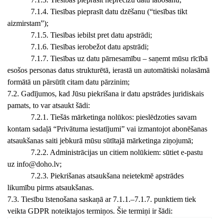
7.1.4. Tiesības pieprasīt datu dzēšanu (“tiesības tikt
aizmirstam”);
7.1.5. Tiesības iebilst pret datu apstrādi;
7.1.6. Tiesības ierobežot datu apstrādi;
7.1.7. Tiesības uz datu pārnesamību – saņemt mūsu rīcībā
esošos personas datus strukturētā, ierastā un automātiski nolasāmā
formātā un pārsūtīt citam datu pārzinim;
7.2. Gadījumos, kad Jūsu piekrišana ir datu apstrādes juridiskais
pamats, to var atsaukt šādi:
7.2.1. Tiešās mārketinga nolūkos: pieslēdzoties savam
kontam sadaļā “Privātuma iestatījumi” vai izmantojot abonēšanas
atsaukšanas saiti jebkurā mūsu sūtītajā mārketinga ziņojumā;
7.2.2. Administrācijas un citiem nolūkiem: sūtiet e-pastu
uz
info@doho.lv
;
7.2.3. Piekrišanas atsaukšana neietekmē apstrādes
likumību pirms atsaukšanas.
7.3. Tiesību īstenošana saskaņā ar 7.1.1.–7.1.7. punktiem tiek
veikta GDPR noteiktajos termiņos. Šie termiņi ir šādi: