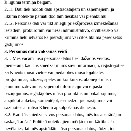
šī līguma termiņa beigām.
2.11. Dati tiek nodoti datu apstrādātājiem un saņēmējiem, ja
likumā noteiktie pamati dod tam tiesības vai pienākumu.
2.12. Personas dati var tikt sniegti priekšprocesa izmeklēšanas
iestādēm, prokuroram vai tiesai administratīvo, civiltiesisko vai
krimināllietu ietvaros kā pierādījums vai citos likumā paredzētos
gadījumos.
3. Personas datu vākšanas veidi
3.1. Mēs vācam Jūsu personas datus tieši dažādos veidos,
piemēram, kad Jūs sniedzat mums savu informāciju, reģistrējoties
kā Klients mūsu vietnē vai piedaloties mūsu lojalitātes
programmās, izlozēs, spēlēs un konkursos, abonējot mūsu
jaunumu izdevumus, saņemot informāciju vai e-pasta
paziņojumus, iegādājoties mūsu produktus un pakalpojumus,
aizpildot anketas, komentējot, iesniedzot pieprasījumus vai
sazinoties ar mūsu Klientu apkalpošanas dienestu.
3.2. Kad Jūs sniedzat savus personas datus, mēs tos apstrādājam
saskaņā ar šajā Politikā noteiktajiem mērķiem un kārtību. Ja
nevēlaties, lai mēs apstrādātu Jūsu personas datus, lūdzu, tos