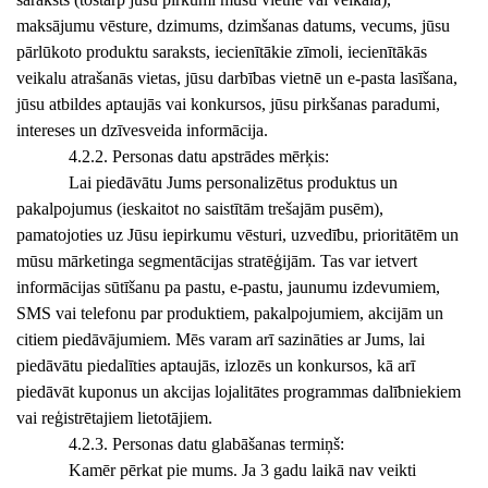
maksājumu vēsture, dzimums, dzimšanas datums, vecums, jūsu
pārlūkoto produktu saraksts, iecienītākie zīmoli, iecienītākās
veikalu atrašanās vietas, jūsu darbības vietnē un e-pasta lasīšana,
jūsu atbildes aptaujās vai konkursos, jūsu pirkšanas paradumi,
intereses un dzīvesveida informācija.
4.2.2. Personas datu apstrādes mērķis:
Lai piedāvātu Jums personalizētus produktus un
pakalpojumus (ieskaitot no saistītām trešajām pusēm),
pamatojoties uz Jūsu iepirkumu vēsturi, uzvedību, prioritātēm un
mūsu mārketinga segmentācijas stratēģijām. Tas var ietvert
informācijas sūtīšanu pa pastu, e-pastu, jaunumu izdevumiem,
SMS vai telefonu par produktiem, pakalpojumiem, akcijām un
citiem piedāvājumiem. Mēs varam arī sazināties ar Jums, lai
piedāvātu piedalīties aptaujās, izlozēs un konkursos, kā arī
piedāvāt kuponus un akcijas lojalitātes programmas dalībniekiem
vai reģistrētajiem lietotājiem.
4.2.3. Personas datu glabāšanas termiņš:
Kamēr pērkat pie mums. Ja 3 gadu laikā nav veikti