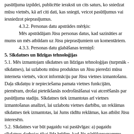
pasūtījuma izpildei, publicētie ieraksti un cits saturs, ko sniedzat
mūsu vietnēs, kā arī citi dati, kas sniegti, veicot pasūtījumus vai
iesniedzot pieprasījumus.
4.3.2. Personas datu apstrādes mērķis:
Mēs apstrādājam Jūsu personas datus, kad sazināties ar
mums un mēs atbildam uz Jūsu pieprasījumiem un komentāriem.
4.3.3. Personas datu glabāšanas termiņš:
5. Sīkdatnes un līdzīgas tehnoloģijas
5.1. Mēs izmantojam sīkdatnes un līdzīgas tehnoloģijas (turpmāk -
sīkdatnes), lai uzlabotu mūsu produktus un Jūsu pieredzi mūsu
interneta vietnēs, vācot informāciju par Jūsu vietnes izmantošanu.
Daļa sīkdatņu ir nepieciešama pamata vietnes funkcijām,
piemēram, drošai pieteikšanās nodrošināšanai vai atcerēšanās par
pasūtījuma stadiju. Sīkdatnes tiek izmantotas arī vietnes
izmantošanas analīzei, lai uzlabotu vietnes darbību, un reklāmas
sīkdatnes tiek izmantotas, lai Jums rādītu reklāmas, kas atbilst Jūsu
interesēm.
5.2. Sīkdatnes var būt pagaidu vai pastāvīgas: a) pagaidu
sīkdatnes darbojas tikai līdz brīdim, kad Jūs pārlūkprogrammu