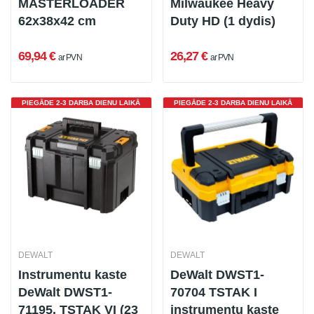
MASTERLOADER
Milwaukee Heavy
62x38x42 cm
Duty HD (1 dydis)
69,94 €
26,27 €
ar PVN
ar PVN
PIEGĀDE 2-3 DARBA DIENU LAIKĀ
PIEGĀDE 2-3 DARBA DIENU LAIKĀ
DEWALT
DEWALT
Instrumentu kaste
DeWalt DWST1-
DeWalt DWST1-
70704 TSTAK I
71195, TSTAK VI (23
instrumentu kaste