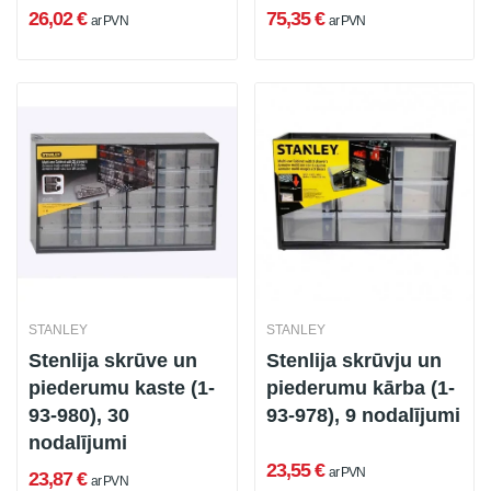
26,02 €
75,35 €
ar PVN
ar PVN
STANLEY
STANLEY
Stenlija skrūve un
Stenlija skrūvju un
piederumu kaste (1-
piederumu kārba (1-
93-980), 30
93-978), 9 nodalījumi
nodalījumi
23,55 €
ar PVN
23,87 €
ar PVN