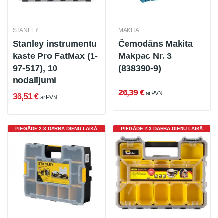
STANLEY
MAKITA
Stanley instrumentu
Čemodāns Makita
kaste Pro FatMax (1-
Makpac Nr. 3
97-517), 10
(838390-9)
nodalījumi
26,39 €
ar PVN
36,51 €
ar PVN
PIEGĀDE 2-3 DARBA DIENU LAIKĀ
PIEGĀDE 2-3 DARBA DIENU LAIKĀ