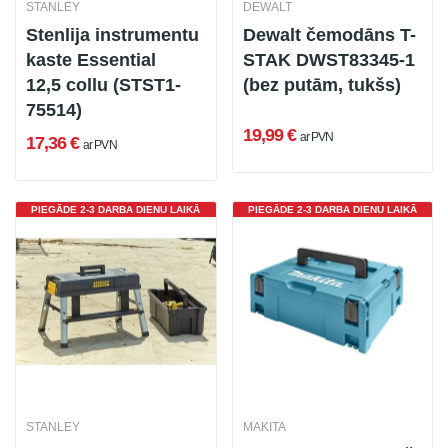
STANLEY
DEWALT
Stenlija instrumentu
Dewalt čemodāns T-
kaste Essential
STAK DWST83345-1
12,5 collu (STST1-
(bez putām, tukšs)
75514)
19,99 €
ar PVN
17,36 €
ar PVN
PIEGĀDE 2-3 DARBA DIENU LAIKĀ
PIEGĀDE 2-3 DARBA DIENU LAIKĀ
STANLEY
MAKITA