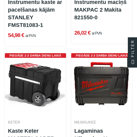
Instrumentu kaste ar
Instrumentu maciņš
pacelšanas kājām
MAKPAC 2 Makita
STANLEY
821550-0
FMST81083-1
26,02 €
ar PVN
54,98 €
ar PVN
FILTER
PIEGĀDE 2-3 DARBA DIENU LAIKĀ
PIEGĀDE 2-3 DARBA DIENU LAIKĀ
KETER
MILWAUKEE
Kaste Keter
Lagaminas