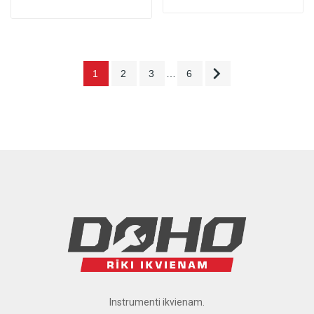

1
2
3
…
6
Instrumenti ikvienam.