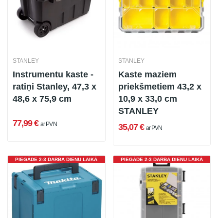
STANLEY
STANLEY
Instrumentu kaste -
Kaste maziem
ratiņi Stanley, 47,3 x
priekšmetiem 43,2 x
48,6 x 75,9 cm
10,9 x 33,0 cm
STANLEY
77,99 €
ar PVN
35,07 €
ar PVN
PIEGĀDE 2-3 DARBA DIENU LAIKĀ
PIEGĀDE 2-3 DARBA DIENU LAIKĀ