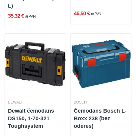
L)
46,50 €
ar PVN
35,32 €
ar PVN
DEWALT
BOSCH
Dewalt čemodāns
Čemodāns Bosch L-
DS150, 1-70-321
Boxx 238 (bez
Toughsystem
oderes)